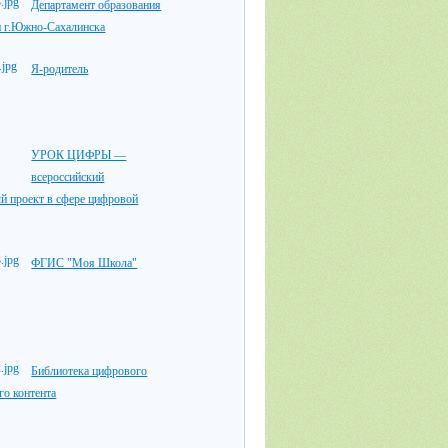
Департамент образования
 г.Южно-Сахалинска
Я-родитель
УРОК ЦИФРЫ —
всероссийский
й проект в сфере цифровой
ФГИС "Моя Школа"
Библиотека цифрового
го контента