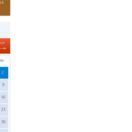
ХА
уст
вс
2
9
16
23
30