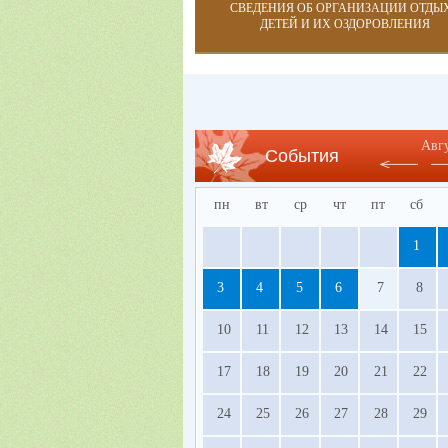
СВЕДЕНИЯ ОБ ОРГАНИЗАЦИИ ОТДЫ
ДЕТЕЙ И ИХ ОЗДОРОВЛЕНИЯ
Авг
События
пн
вт
ср
чт
пт
сб
1
3
4
5
6
7
8
10
11
12
13
14
15
17
18
19
20
21
22
24
25
26
27
28
29