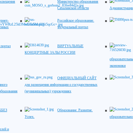
освещения
Министерство образования
Сахалинской области
Администрации
рнет-
Российское образование.
венных
Федеральный портал
портал
ВИРТУАЛЬНЫЕ
КОНЦЕРТНЫЕ ЗАЛЫ РОССИИ
образовательны
экономики
ОФИЦИАЛЬНЫЙ САЙТ
нного
для размещения информации о государственных
образования
(муниципальных) учреждениях
КБЕЗ
Образование. Развитие.
Успех.
образовательно
елей и