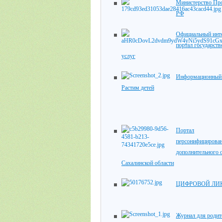
Министерство Пр
РФ
Официальный инте
портал государст
услуг
Информационный 
Растим детей
Портал
персонифицирова
дополнительного 
Сахалинской области
ЦИФРОВОЙ ЛИ
Журнал для родит