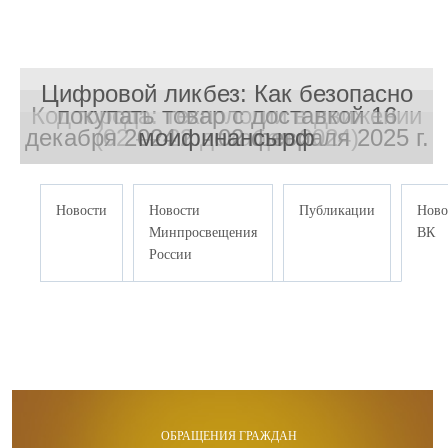
Цифровой ликбез: Как безопасно
Код города: технологии в движении
покупать товар с доставкой 16
декабря 2024 г. - 02 февраля 2025 г.
(02 — 22 декабря 2024)
моифинансырф
Новости
Новости
Публикации
Ново
Минпросвещения
ВК
России
ОБРАЩЕНИЯ ГРАЖДАН